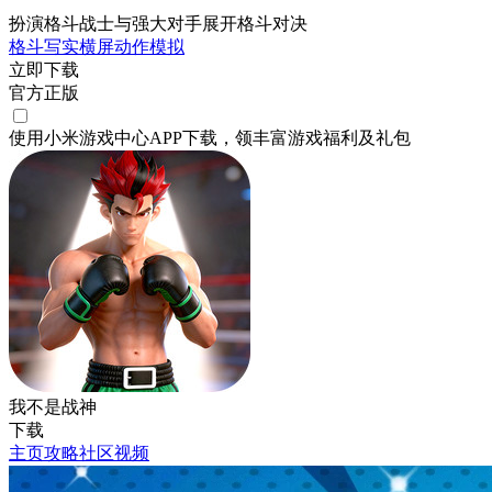
扮演格斗战士与强大对手展开格斗对决
格斗
写实
横屏
动作
模拟
立即下载
官方正版
使用小米游戏中心APP
下载
，领丰富游戏
福利
及
礼包
我不是战神
下载
主页
攻略
社区
视频