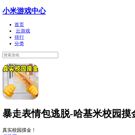
小米游戏中心
首页
云游戏
排行
分类
暴走表情包逃脱-哈基米校园摸
真实校园摸金！