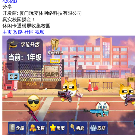
426MB
分享
开发商: 厦门玩变体网络科技有限公司
真实校园摸金！
休闲
卡通
横屏
收集
校园
主页
攻略
社区
视频