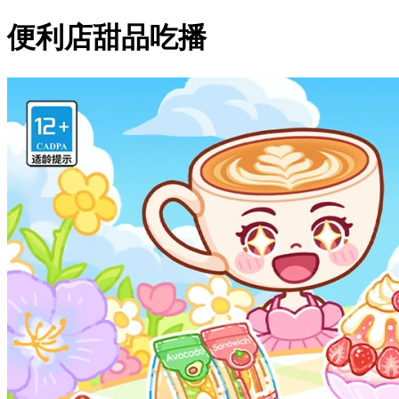
便利店甜品吃播