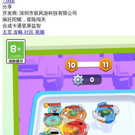
73MB
分享
开发商: 深圳市驭风游科技有限公司
疯狂陀螺，冒险闯关
合成
卡通
竖屏
益智
主页
攻略
社区
视频