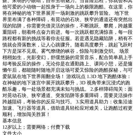
躯、呆萌的小眼睛，自带丑萌魅力。当冒险启程，你就会和其
他可爱的小动物一起投身于一场向上的极限跑酷。在这里，你
将在神秘的地下世界展开一场刺激的跳跃攀升冒险。 地下世
界里布满了各种障碍，有晃动的石块、狭窄的通道还有突然出
现的陷阱，你需要凭借灵活的操作，不断跳跃、攀爬，跨越重
重阻碍，朝着终点奋力前进。每一次跳跃都充满惊喜，每一段
路程都有新的挑战等着你去征服。若是遇见隐藏陷阱，稍有不
慎就会滑落数米，让人心跳骤升。随着高度攀升，跳起飞跃时
下方是深不见底、雾气缭绕的峡谷，惊险与刺激交织。 场景
栩栩如生，光影变幻，舒缓悠扬的背景音乐，配合简单易上手
却考验反应的操作，无论你是在通勤路上、课间小憩，还是慵
懒午后，都能随时随地开启这场可爱又惊险的跑酷探秘，与可
爱鼠鼠在地下世界闹翻全场！ 游戏玩点 1.3D 地下跑酷体验：
在神秘的地下迷宫中展开跳跃攀升，3D 视角带来沉浸式的跑
酷乐趣，每一处场景都充满未知与挑战。 2.多样障碍闯关：面
对晃动石块、狭窄通道、突发陷阱等多重障碍，需要灵活操作
跨越阻碍，考验你的反应与技巧。 3.实用道具助力：收集沿途
加速、飞行器等道具，借助道具轻松应对难关，让跑酷过程更
顺利，增加闯关胜算！
基本信息
12岁以上；需要网络；付费下载
文件大小