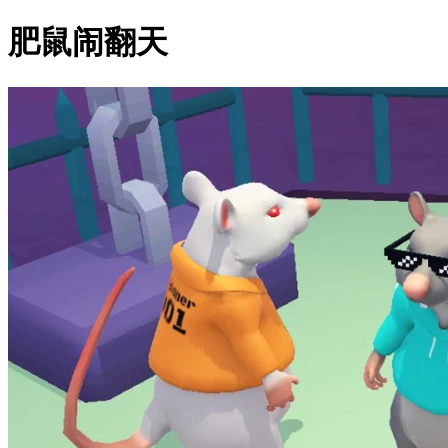
肥鼠闹翻天