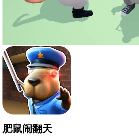
肥鼠闹翻天