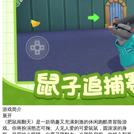
游戏简介
展开
《肥鼠闹翻天》是一款萌趣又充满刺激的休闲跑酷类冒险游
戏。你将扮演憨态可掬、人见人爱的可爱鼠鼠，圆滚滚的身