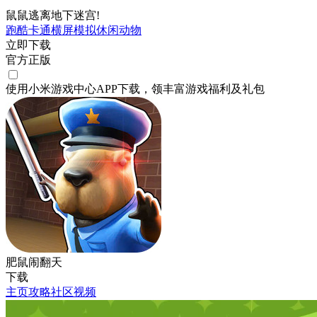
鼠鼠逃离地下迷宫!
跑酷
卡通
横屏
模拟
休闲
动物
立即下载
官方正版
使用小米游戏中心APP
下载
，领丰富游戏
福利
及
礼包
肥鼠闹翻天
下载
主页
攻略
社区
视频