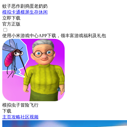
蚊子恶作剧捣蛋老奶奶
模拟
卡通
横屏
生存
休闲
立即下载
官方正版
使用小米游戏中心APP
下载
，领丰富游戏
福利
及
礼包
模拟虫子冒险飞行
下载
主页
攻略
社区
视频