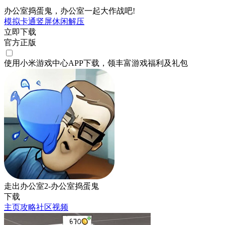
办公室捣蛋鬼，办公室一起大作战吧!
模拟
卡通
竖屏
休闲
解压
立即下载
官方正版
使用小米游戏中心APP
下载
，领丰富游戏
福利
及
礼包
走出办公室2-办公室捣蛋鬼
下载
主页
攻略
社区
视频