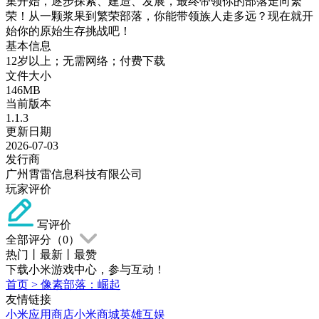
集开始，逐步探索、建造、发展，最终带领你的部落走向繁
荣！从一颗浆果到繁荣部落，你能带领族人走多远？现在就开
始你的原始生存挑战吧！
基本信息
12岁以上；无需网络；付费下载
文件大小
146MB
当前版本
1.1.3
更新日期
2026-07-03
发行商
广州霄雷信息科技有限公司
玩家评价
写评价
全部评分（
0
）
热门
丨
最新
丨
最赞
下载小米游戏中心，参与互动！
首页
>
像素部落：崛起
友情链接
小米应用商店
小米商城
英雄互娱