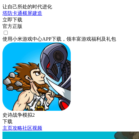
让自己所处的时代进化
塔防
卡通
横屏
建造
立即下载
官方正版
使用小米游戏中心APP
下载
，领丰富游戏
福利
及
礼包
史诗战争模拟2
下载
主页
攻略
社区
视频