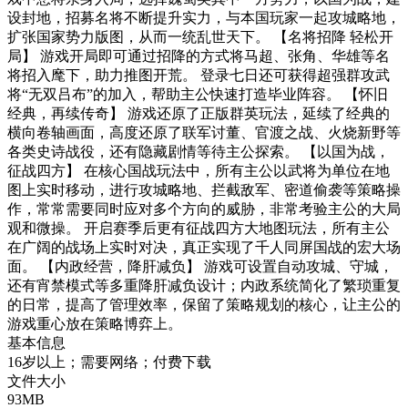
设封地，招募名将不断提升实力，与本国玩家一起攻城略地，
扩张国家势力版图，从而一统乱世天下。 【名将招降 轻松开
局】 游戏开局即可通过招降的方式将马超、张角、华雄等名
将招入麾下，助力推图开荒。 登录七日还可获得超强群攻武
将“无双吕布”的加入，帮助主公快速打造毕业阵容。 【怀旧
经典，再续传奇】 游戏还原了正版群英玩法，延续了经典的
横向卷轴画面，高度还原了联军讨董、官渡之战、火烧新野等
各类史诗战役，还有隐藏剧情等待主公探索。 【以国为战，
征战四方】 在核心国战玩法中，所有主公以武将为单位在地
图上实时移动，进行攻城略地、拦截敌军、密道偷袭等策略操
作，常常需要同时应对多个方向的威胁，非常考验主公的大局
观和微操。 开启赛季后更有征战四方大地图玩法，所有主公
在广阔的战场上实时对决，真正实现了千人同屏国战的宏大场
面。 【内政经营，降肝减负】 游戏可设置自动攻城、守城，
还有宵禁模式等多重降肝减负设计；内政系统简化了繁琐重复
的日常，提高了管理效率，保留了策略规划的核心，让主公的
游戏重心放在策略博弈上。
基本信息
16岁以上；需要网络；付费下载
文件大小
93MB