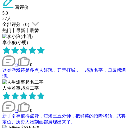
写评价
5.0
27
人
全部评分（
0
）
热门
丨
最新
丨
最赞
李小狼(小明)
0
0
这类游戏还是多点人好玩，开荒打城，一起改名字，归属感满
满。
人生难事起名二字
0
0
新手引导值得点赞，短短三五分钟，把群英的招降将领、武将
定位、历史人物刻画都展现出来了。