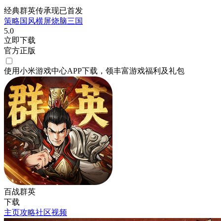
经典群英传承现已首发
策略
国风
横屏
烧脑
三国
5.0
立即下载
官方正版
使用小米游戏中心APP
下载
，领丰富游戏
福利
及
礼包
百战群英
下载
主页
攻略
社区
视频