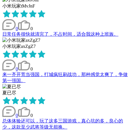
小米玩家tMvJnF
0
0
日常任务很快就清完了，不占时间，适合我这种上班族。
小米玩家axZgZ7
0
0
来一齐开荒当强国，打城疯狂刷战功，那种感觉太爽了，争做
第一强国。
夏已尽
0
0
总体体验还可以，玩了这多三国游戏，真心坑的多，良心的
少，这款至少武将等级无损换。