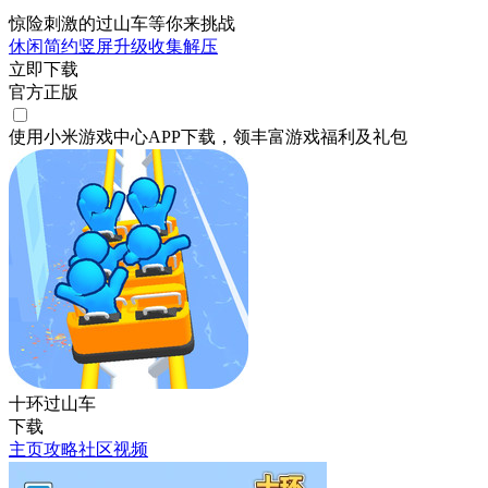
惊险刺激的过山车等你来挑战
休闲
简约
竖屏
升级
收集
解压
立即下载
官方正版
使用小米游戏中心APP
下载
，领丰富游戏
福利
及
礼包
十环过山车
下载
主页
攻略
社区
视频