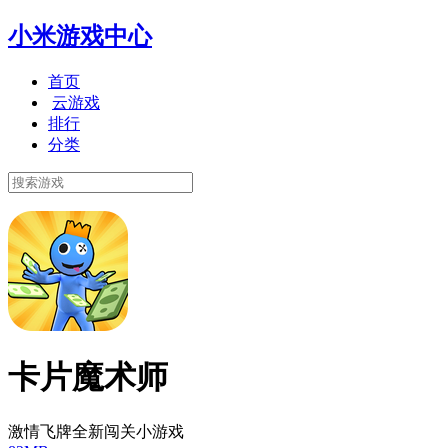
小米游戏中心
首页
云游戏
排行
分类
卡片魔术师
激情飞牌全新闯关小游戏