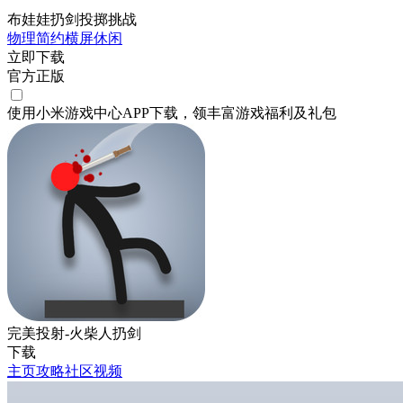
布娃娃扔剑投掷挑战
物理
简约
横屏
休闲
立即下载
官方正版
使用小米游戏中心APP
下载
，领丰富游戏
福利
及
礼包
完美投射-火柴人扔剑
下载
主页
攻略
社区
视频