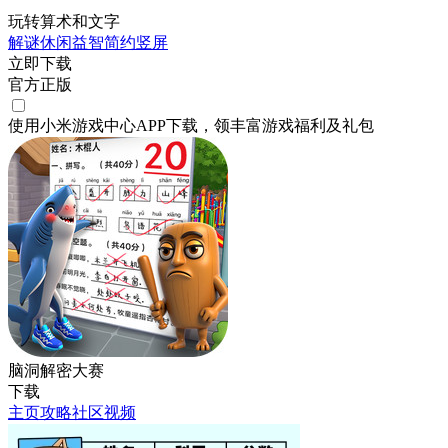
玩转算术和文字
解谜
休闲
益智
简约
竖屏
立即下载
官方正版
使用小米游戏中心APP
下载
，领丰富游戏
福利
及
礼包
脑洞解密大赛
下载
主页
攻略
社区
视频