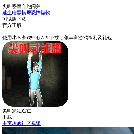
尖叫密室奔跑闯关
逃生
暗黑
横屏
恐怖
怪物
测试版下载
官方正版
使用小米游戏中心APP
下载
，领丰富游戏
福利
及
礼包
尖叫疯狂逃亡
下载
主页
攻略
社区
视频