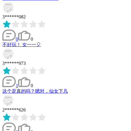
3******082
0
0
不好玩！ 女一一🎈
3******973
1
0
这个是真的吗？嗯对，仙女下凡
2******626