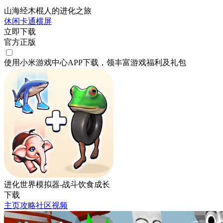
山海经木棍人的进化之旅
休闲
卡通
横屏
立即下载
官方正版
使用小米游戏中心APP
下载
，领丰富游戏
福利
及
礼包
进化世界模拟器-战斗饮食成长
下载
主页
攻略
社区
视频