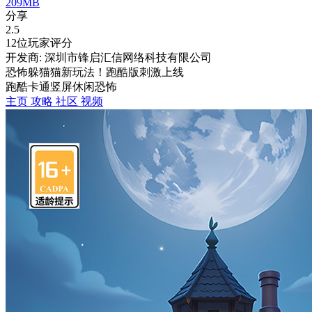
209MB
分享
2.5
12位玩家评分
开发商: 深圳市锋启汇信网络科技有限公司
恐怖躲猫猫新玩法！跑酷版刺激上线
跑酷
卡通
竖屏
休闲
恐怖
主页
攻略
社区
视频