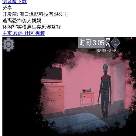
测试版下载
分享
开发商: 海口泽航科技有限公司
逃离恐怖伪人妈妈
休闲
写实
横屏
生存
恐怖
益智
主页
攻略
社区
视频