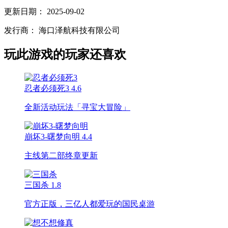
更新日期：
2025-09-02
发行商：
海口泽航科技有限公司
玩此游戏的玩家还喜欢
忍者必须死3
4.6
全新活动玩法「寻宝大冒险」
崩坏3-曙梦向明
4.4
主线第二部终章更新
三国杀
1.8
官方正版，三亿人都爱玩的国民桌游