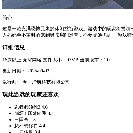
简介
这是一款充满恐怖元素的休闲益智游戏。游戏中的玩家将扮演
人妈妈会不定时的来到男孩房间巡查，不要被她抓到！ 游戏特色： 
详细信息
16岁以上
无需网络
文件大小：97MB
当前版本：1.0
更新日期：
2025-09-02
发行商：
海口泽航科技有限公司
玩此游戏的玩家还喜欢
忍者必须死3
4.6
崩坏3-曙梦向明
4.4
三国杀
1.8
想不想修真
4.4
一刀传世
3.4