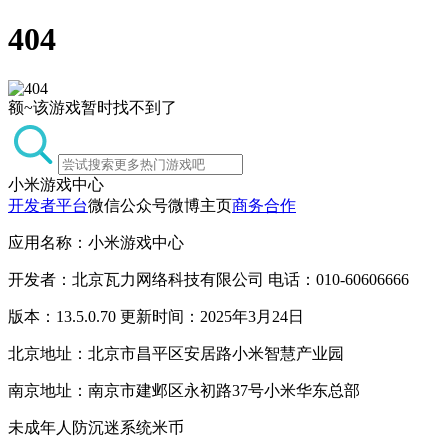
404
额~该游戏暂时找不到了
小米游戏中心
开发者平台
微信公众号
微博主页
商务合作
应用名称：小米游戏中心
开发者：北京瓦力网络科技有限公司 电话：010-60606666
版本：13.5.0.70 更新时间：2025年3月24日
北京地址：北京市昌平区安居路小米智慧产业园
南京地址：南京市建邺区永初路37号小米华东总部
未成年人防沉迷系统
米币