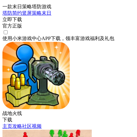
一款末日策略塔防游戏
塔防
简约
竖屏
策略
末日
立即下载
官方正版
使用小米游戏中心APP
下载
，领丰富游戏
福利
及
礼包
战地火线
下载
主页
攻略
社区
视频