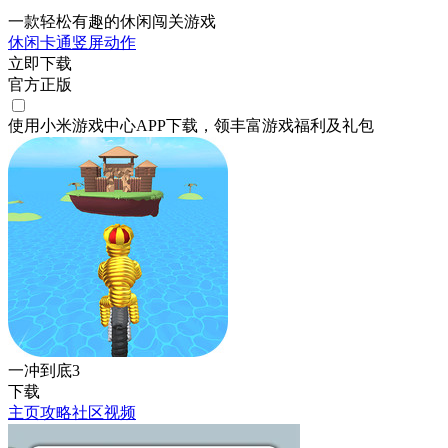
一款轻松有趣的休闲闯关游戏
休闲
卡通
竖屏
动作
立即下载
官方正版
使用小米游戏中心APP
下载
，领丰富游戏
福利
及
礼包
一冲到底3
下载
主页
攻略
社区
视频