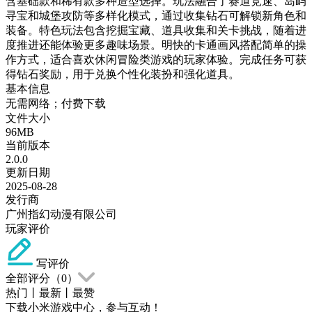
含基础款和稀有款多种造型选择。玩法融合了赛道竞速、岛屿
寻宝和城堡攻防等多样化模式，通过收集钻石可解锁新角色和
装备。特色玩法包含挖掘宝藏、道具收集和关卡挑战，随着进
度推进还能体验更多趣味场景。明快的卡通画风搭配简单的操
作方式，适合喜欢休闲冒险类游戏的玩家体验。完成任务可获
得钻石奖励，用于兑换个性化装扮和强化道具。
基本信息
无需网络；付费下载
文件大小
96MB
当前版本
2.0.0
更新日期
2025-08-28
发行商
广州指幻动漫有限公司
玩家评价
写评价
全部评分（
0
）
热门
丨
最新
丨
最赞
下载小米游戏中心，参与互动！