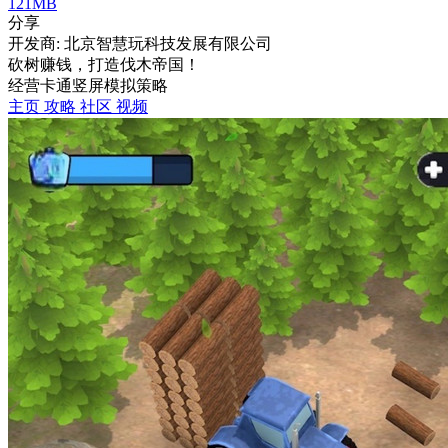
121MB
分享
开发商: 北京智慧玩科技发展有限公司
砍树赚钱，打造伐木帝国！
经营
卡通
竖屏
模拟
策略
主页
攻略
社区
视频