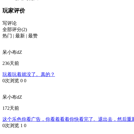
玩家评价
写评论
全部评分(2)
热门
|
最新
|
最赞
呆小布dZ
236天前
玩着玩着就没了。真的？
0次浏览
0
0
呆小布dZ
172天前
这个乐色你看广告，你看着看着你快看完了。退出去，然后重
0次浏览
1
0