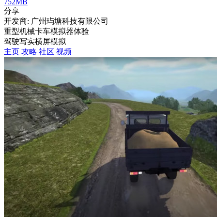
752MB
分享
开发商: 广州玙塘科技有限公司
重型机械卡车模拟器体验
驾驶
写实
横屏
模拟
主页
攻略
社区
视频