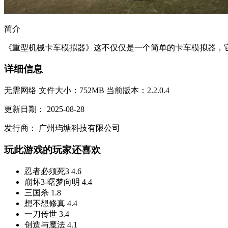
简介
《重型机械卡车模拟器》这不仅仅是一个简单的卡车模拟器，它
详细信息
无需网络
文件大小：752MB
当前版本：2.2.0.4
更新日期：
2025-08-28
发行商：
广州玙塘科技有限公司
玩此游戏的玩家还喜欢
忍者必须死3
4.6
崩坏3-曙梦向明
4.4
三国杀
1.8
想不想修真
4.4
一刀传世
3.4
创造与魔法
4.1