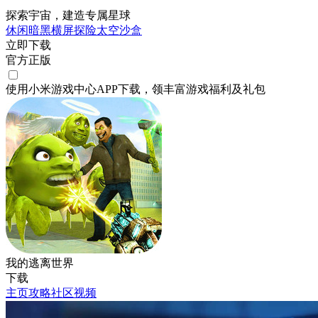
探索宇宙，建造专属星球
休闲
暗黑
横屏
探险
太空
沙盒
立即下载
官方正版
使用小米游戏中心APP
下载
，领丰富游戏
福利
及
礼包
我的逃离世界
下载
主页
攻略
社区
视频