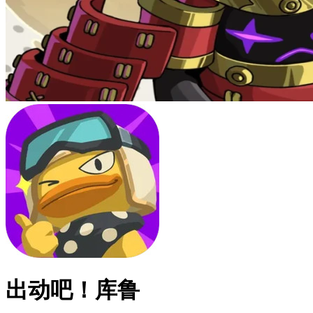
出动吧！库鲁