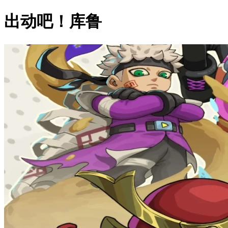
出动吧！库鲁