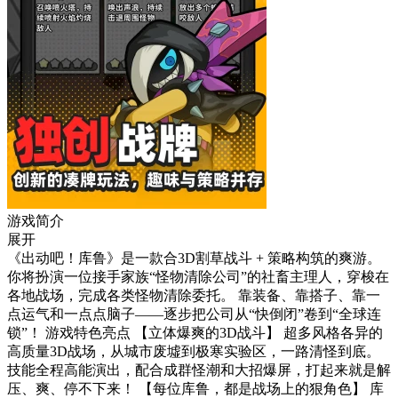
游戏简介
展开
《出动吧！库鲁》是一款合3D割草战斗 + 策略构筑的爽游。
你将扮演一位接手家族“怪物清除公司”的社畜主理人，穿梭在
各地战场，完成各类怪物清除委托。 靠装备、靠搭子、靠一
点运气和一点点脑子——逐步把公司从“快倒闭”卷到“全球连
锁”！ 游戏特色亮点 【立体爆爽的3D战斗】 超多风格各异的
高质量3D战场，从城市废墟到极寒实验区，一路清怪到底。
技能全程高能演出，配合成群怪潮和大招爆屏，打起来就是解
压、爽、停不下来！ 【每位库鲁，都是战场上的狠角色】 库