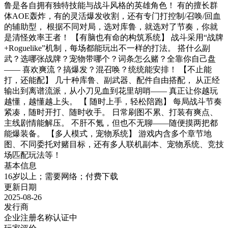
鲁是各自拥有独特技能与战斗风格的英雄角色！ 有的擅长群
体AOE轰炸，有的灵活爆发收割，还有专门打控制/召唤/回血
的辅助型， 根据不同对局，选对库鲁，就选对了节奏，你就
是清怪效率王者！ 【有脑也有命的构筑系统】 战斗采用“战牌
+Roguelike”机制，每场都能玩出不一样的打法。 搭什么副
武？选哪张战牌？宠物带哪个？词条怎么赌？全靠你自己盘
—— 喜欢爽流？搞爆发？混召唤？统统能安排！ 【不止能
打，还能配】 几十种库鲁、副武器、配件自由搭配， 从正经
输出到离谱流派，从小刀见血到花里胡哨—— 真正让你越玩
越懂，越懂越上头。 【 随时上手，轻松陪跑】 每局战斗节奏
紧凑，随时开打、随时收手。 日常刷图不累、打装有爽点、
主线剧情能解压。 不肝不氪，但也不无聊——随便摸两把都
能爆装备。 【多人模式，宠物系统】 游戏内含多个章节地
图、不同委托对赌目标，还有多人联机副本、宠物系统、竞技
场匹配玩法等！
基本信息
16岁以上；需要网络；付费下载
更新日期
2025-08-26
发行商
企业注册名称认证中