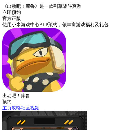
《出动吧！库鲁》是一款割草战斗爽游
立即预约
官方正版
使用小米游戏中心APP
预约
，领丰富游戏
福利
及
礼包
出动吧！库鲁
预约
主页
攻略
社区
视频