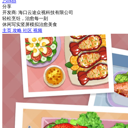
250MB
分享
开发商: 海口云途众视科技有限公司
轻松烹饪，治愈每一刻
休闲
写实
竖屏
模拟
治愈
美食
主页
攻略
社区
视频