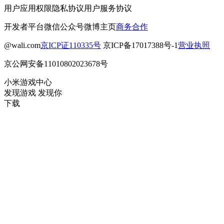
用户应用权限
隐私协议
用户服务协议
开发者平台
微信公众号
微博主页
商务合作
@wali.com
京ICP证110335号
京ICP备17017388号-1
营业执照
京公网安备11010802023678号
小米游戏中心
发现游戏 发现你
下载