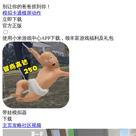
别让你的爸爸抓到你！
模拟
卡通
横屏
动作
立即下载
官方正版
使用小米游戏中心APP
下载
，领丰富游戏
福利
及
礼包
带娃模拟器
下载
主页
攻略
社区
视频