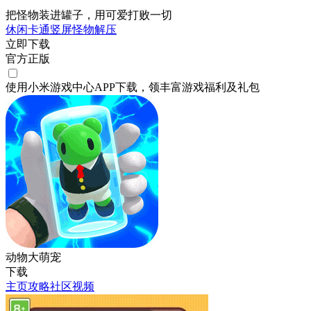
把怪物装进罐子，用可爱打败一切
休闲
卡通
竖屏
怪物
解压
立即下载
官方正版
使用小米游戏中心APP
下载
，领丰富游戏
福利
及
礼包
动物大萌宠
下载
主页
攻略
社区
视频