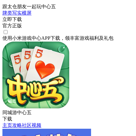
跟太仓朋友一起玩中心五
牌类
写实
横屏
立即下载
官方正版
使用小米游戏中心APP
下载
，领丰富游戏
福利
及
礼包
同城游中心五
下载
主页
攻略
社区
视频