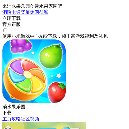
来消水果乐园创建水果家园吧
消除
卡通
竖屏
休闲
益智
立即下载
官方正版
使用小米游戏中心APP
下载
，领丰富游戏
福利
及
礼包
消水果乐园
下载
主页
攻略
社区
视频