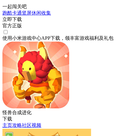
一起闯关吧
跑酷
卡通
竖屏
休闲
收集
立即下载
官方正版
使用小米游戏中心APP
下载
，领丰富游戏
福利
及
礼包
怪兽合成进化
下载
主页
攻略
社区
视频