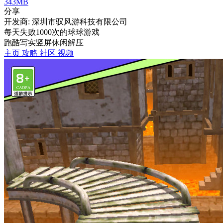
343MB
分享
开发商: 深圳市驭风游科技有限公司
每天失败1000次的球球游戏
跑酷
写实
竖屏
休闲
解压
主页
攻略
社区
视频