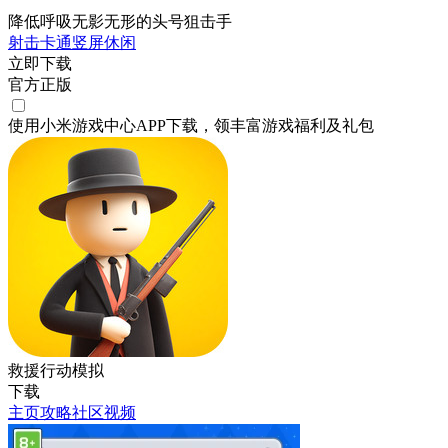
降低呼吸无影无形的头号狙击手
射击
卡通
竖屏
休闲
立即下载
官方正版
使用小米游戏中心APP
下载
，领丰富游戏
福利
及
礼包
救援行动模拟
下载
主页
攻略
社区
视频