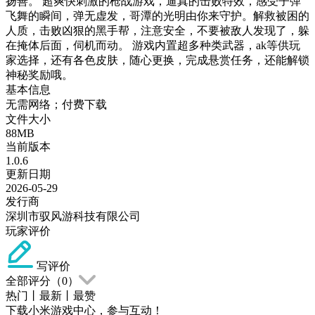
扬善。 超爽快刺激的枪战游戏，逼真的击败特效，感受子弹
飞舞的瞬间，弹无虚发，哥潭的光明由你来守护。解救被困的
人质，击败凶狠的黑手帮，注意安全，不要被敌人发现了，躲
在掩体后面，伺机而动。 游戏内置超多种类武器，ak等供玩
家选择，还有各色皮肤，随心更换，完成悬赏任务，还能解锁
神秘奖励哦。
基本信息
无需网络；付费下载
文件大小
88MB
当前版本
1.0.6
更新日期
2026-05-29
发行商
深圳市驭风游科技有限公司
玩家评价
写评价
全部评分（
0
）
热门
丨
最新
丨
最赞
下载小米游戏中心，参与互动！