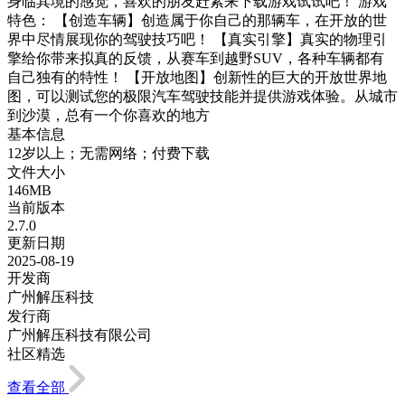
身临其境的感觉，喜欢的朋友赶紧来下载游戏试试吧！ 游戏
特色： 【创造车辆】创造属于你自己的那辆车，在开放的世
界中尽情展现你的驾驶技巧吧！ 【真实引擎】真实的物理引
擎给你带来拟真的反馈，从赛车到越野SUV，各种车辆都有
自己独有的特性！ 【开放地图】创新性的巨大的开放世界地
图，可以测试您的极限汽车驾驶技能并提供游戏体验。从城市
到沙漠，总有一个你喜欢的地方
基本信息
12岁以上；无需网络；付费下载
文件大小
146MB
当前版本
2.7.0
更新日期
2025-08-19
开发商
广州解压科技
发行商
广州解压科技有限公司
社区精选
查看全部