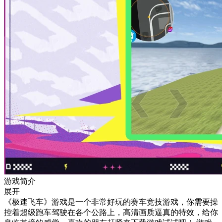
游戏简介
展开
《极速飞车》游戏是一个非常好玩的赛车竞技游戏，你需要操
控着超级跑车驾驶在各个公路上，高清画质逼真的特效，给你