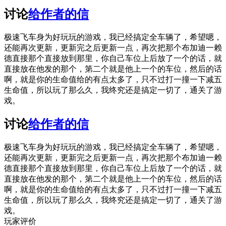
讨论
给作者的信
极速飞车身为好玩玩的游戏，我已经搞定全车辆了，希望嗯，
还能再次更新，更新完之后更新一点，再次把那个布加迪一赖
德直接那个直接放到那里，你自己车位上后放了一个的话，就
直接放在他发的那个，第二个就是他上一个的车位，然后的话
啊，就是你的生命值给的有点太多了，只不过打一撞一下减五
生命值，所以玩了那么久，我终究还是搞定一切了，通关了游
戏。
讨论
给作者的信
极速飞车身为好玩玩的游戏，我已经搞定全车辆了，希望嗯，
还能再次更新，更新完之后更新一点，再次把那个布加迪一赖
德直接那个直接放到那里，你自己车位上后放了一个的话，就
直接放在他发的那个，第二个就是他上一个的车位，然后的话
啊，就是你的生命值给的有点太多了，只不过打一撞一下减五
生命值，所以玩了那么久，我终究还是搞定一切了，通关了游
戏。
玩家评价