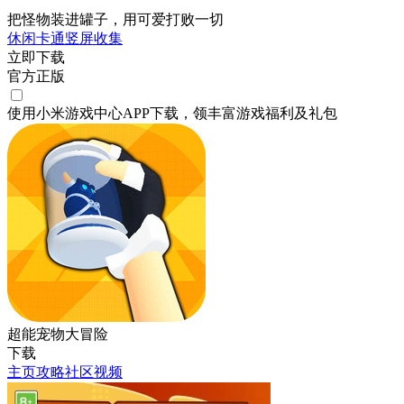
把怪物装进罐子，用可爱打败一切
休闲
卡通
竖屏
收集
立即下载
官方正版
使用小米游戏中心APP
下载
，领丰富游戏
福利
及
礼包
超能宠物大冒险
下载
主页
攻略
社区
视频