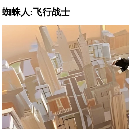
蜘蛛人:飞行战士