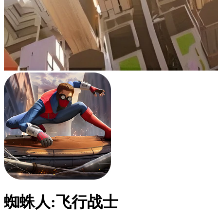
蜘蛛人:飞行战士