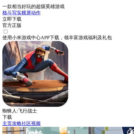
一款相当好玩的超级英雄游戏
格斗
写实
横屏
动作
立即下载
官方正版
使用小米游戏中心APP
下载
，领丰富游戏
福利
及
礼包
蜘蛛人:飞行战士
下载
主页
攻略
社区
视频