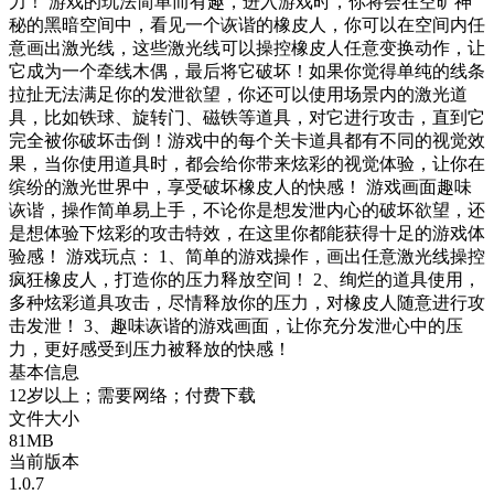
力！ 游戏的玩法简单而有趣，进入游戏时，你将会在空旷神
秘的黑暗空间中，看见一个诙谐的橡皮人，你可以在空间内任
意画出激光线，这些激光线可以操控橡皮人任意变换动作，让
它成为一个牵线木偶，最后将它破坏！如果你觉得单纯的线条
拉扯无法满足你的发泄欲望，你还可以使用场景内的激光道
具，比如铁球、旋转门、磁铁等道具，对它进行攻击，直到它
完全被你破坏击倒！游戏中的每个关卡道具都有不同的视觉效
果，当你使用道具时，都会给你带来炫彩的视觉体验，让你在
缤纷的激光世界中，享受破坏橡皮人的快感！ 游戏画面趣味
诙谐，操作简单易上手，不论你是想发泄内心的破坏欲望，还
是想体验下炫彩的攻击特效，在这里你都能获得十足的游戏体
验感！ 游戏玩点： 1、简单的游戏操作，画出任意激光线操控
疯狂橡皮人，打造你的压力释放空间！ 2、绚烂的道具使用，
多种炫彩道具攻击，尽情释放你的压力，对橡皮人随意进行攻
击发泄！ 3、趣味诙谐的游戏画面，让你充分发泄心中的压
力，更好感受到压力被释放的快感！
基本信息
12岁以上；需要网络；付费下载
文件大小
81MB
当前版本
1.0.7