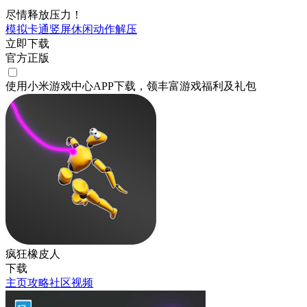
尽情释放压力！
模拟
卡通
竖屏
休闲
动作
解压
立即下载
官方正版
使用小米游戏中心APP
下载
，领丰富游戏
福利
及
礼包
疯狂橡皮人
下载
主页
攻略
社区
视频