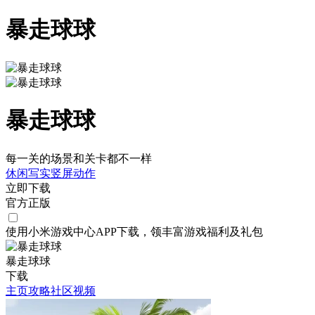
暴走球球
暴走球球
每一关的场景和关卡都不一样
休闲
写实
竖屏
动作
立即下载
官方正版
使用小米游戏中心APP
下载
，领丰富游戏
福利
及
礼包
暴走球球
下载
主页
攻略
社区
视频