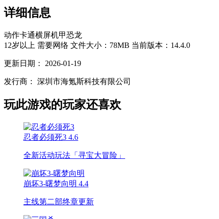
详细信息
动作
卡通
横屏
机甲
恐龙
12岁以上
需要网络
文件大小：78MB
当前版本：14.4.0
更新日期：
2026-01-19
发行商：
深圳市海氪斯科技有限公司
玩此游戏的玩家还喜欢
忍者必须死3
4.6
全新活动玩法「寻宝大冒险」
崩坏3-曙梦向明
4.4
主线第二部终章更新