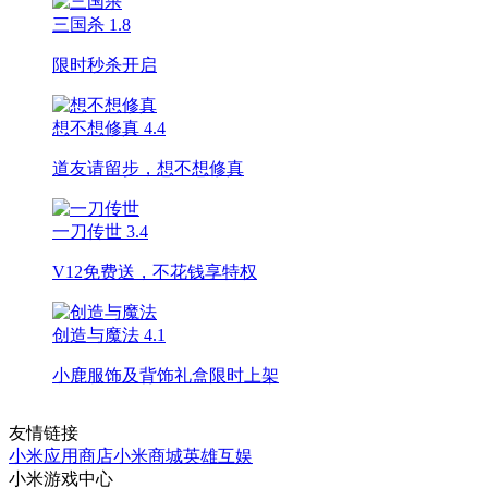
三国杀
1.8
限时秒杀开启
想不想修真
4.4
道友请留步，想不想修真
一刀传世
3.4
V12免费送，不花钱享特权
创造与魔法
4.1
小鹿服饰及背饰礼盒限时上架
友情链接
小米应用商店
小米商城
英雄互娱
小米游戏中心