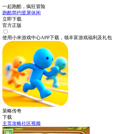
一起跑酷，疯狂冒险
跑酷
简约
竖屏
休闲
立即下载
官方正版
使用小米游戏中心APP
下载
，领丰富游戏
福利
及
礼包
策略传奇
下载
主页
攻略
社区
视频