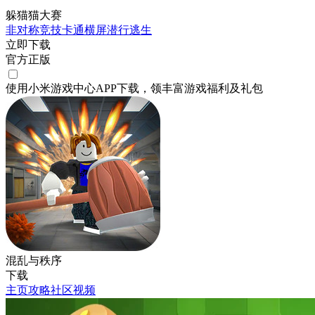
躲猫猫大赛
非对称竞技
卡通
横屏
潜行
逃生
立即下载
官方正版
使用小米游戏中心APP
下载
，领丰富游戏
福利
及
礼包
混乱与秩序
下载
主页
攻略
社区
视频