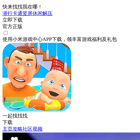
快来找找我在哪！
潜行
卡通
竖屏
休闲
解压
立即下载
官方正版
使用小米游戏中心APP
下载
，领丰富游戏
福利
及
礼包
一起找找找
下载
主页
攻略
社区
视频