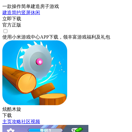
一款操作简单建造房子游戏
建造
简约
竖屏
休闲
立即下载
官方正版
使用小米游戏中心APP
下载
，领丰富游戏
福利
及
礼包
炫酷木旋
下载
主页
攻略
社区
视频