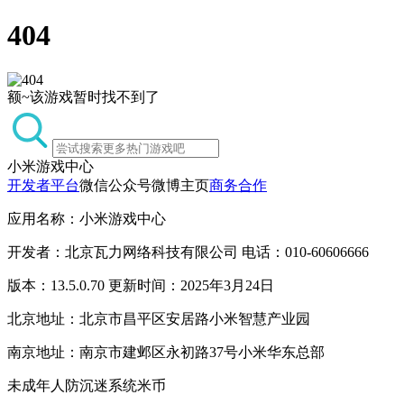
404
额~该游戏暂时找不到了
小米游戏中心
开发者平台
微信公众号
微博主页
商务合作
应用名称：小米游戏中心
开发者：北京瓦力网络科技有限公司 电话：010-60606666
版本：13.5.0.70 更新时间：2025年3月24日
北京地址：北京市昌平区安居路小米智慧产业园
南京地址：南京市建邺区永初路37号小米华东总部
未成年人防沉迷系统
米币