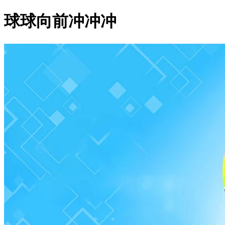
球球向前冲冲冲