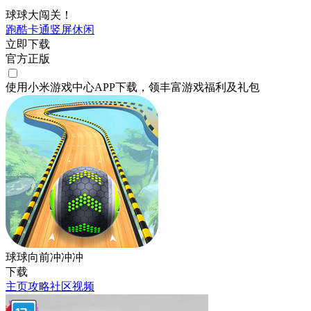
球球大闯关！
跑酷
卡通
竖屏
休闲
立即下载
官方正版
使用小米游戏中心APP
下载
，领丰富游戏
福利
及
礼包
球球向前冲冲冲
下载
主页
攻略
社区
视频