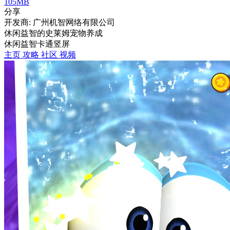
105MB
分享
开发商: 广州机智网络有限公司
休闲益智的史莱姆宠物养成
休闲
益智
卡通
竖屏
主页
攻略
社区
视频