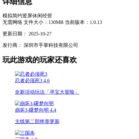
详细信息
模拟
简约
竖屏
休闲
经营
无需网络
文件大小：130MB
当前版本：1.0.13
更新日期：
2025-10-27
发行商：
深圳市手掌科技有限公司
玩此游戏的玩家还喜欢
忍者必须死3
4.6
全新活动玩法「寻宝大冒险」
崩坏3-曙梦向明
4.4
主线第二部终章更新