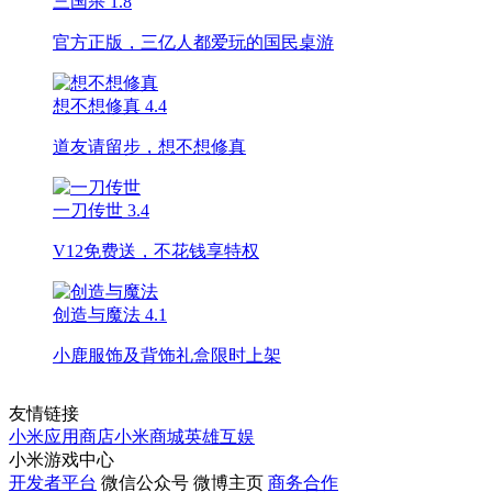
三国杀
1.8
官方正版，三亿人都爱玩的国民桌游
想不想修真
4.4
道友请留步，想不想修真
一刀传世
3.4
V12免费送，不花钱享特权
创造与魔法
4.1
小鹿服饰及背饰礼盒限时上架
友情链接
小米应用商店
小米商城
英雄互娱
小米游戏中心
开发者平台
微信公众号
微博主页
商务合作