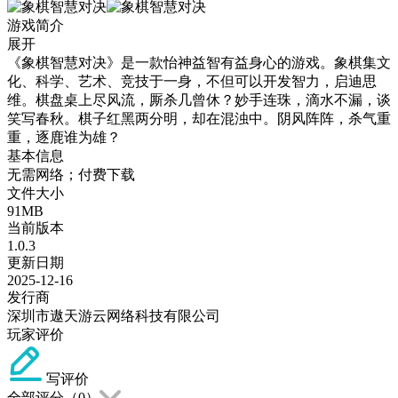
游戏简介
展开
《象棋智慧对决》是一款怡神益智有益身心的游戏。象棋集文
化、科学、艺术、竞技于一身，不但可以开发智力，启迪思
维。棋盘桌上尽风流，厮杀几曾休？妙手连珠，滴水不漏，谈
笑写春秋。棋子红黑两分明，却在混浊中。阴风阵阵，杀气重
重，逐鹿谁为雄？
基本信息
无需网络；付费下载
文件大小
91MB
当前版本
1.0.3
更新日期
2025-12-16
发行商
深圳市遨天游云网络科技有限公司
玩家评价
写评价
全部评分（
0
）