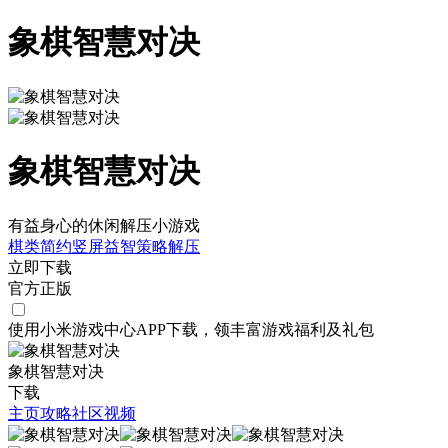
象棋智慧对决
象棋智慧对决
有益身心的休闲解压小游戏
棋类
简约
竖屏
益智
策略
解压
立即下载
官方正版
使用小米游戏中心APP
下载
，领丰富游戏
福利
及
礼包
象棋智慧对决
下载
主页
攻略
社区
视频