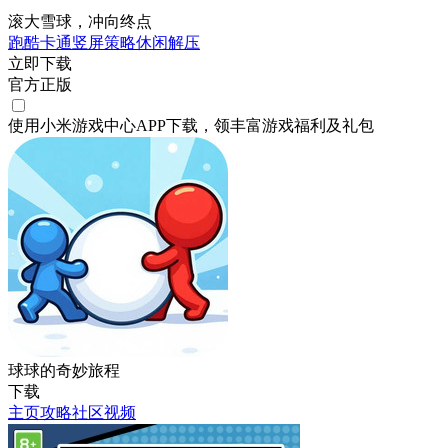
滚大雪球，冲向终点
跑酷
卡通
竖屏
策略
休闲
解压
立即下载
官方正版
使用小米游戏中心APP
下载
，领丰富游戏
福利
及
礼包
球球的奇妙旅程
下载
主页
攻略
社区
视频